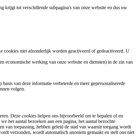
ang krijgt tot verschillende subpagina's van onze website en dus uw
e cookies niet afzonderlijk worden geactiveerd of gedeactiveerd. U
tie en economische werking van onze website en diensten) in de zin van
 op basis van deze informatie verbeterde en meer gepersonaliseerde
unnen volgen.
teren. Deze cookies helpen ons bijvoorbeeld om te bepalen of en
n we het aantal bezoeken aan een pagina, het aantal bezochte
dien van toepassing, hebben geleid de stad van waaruit toegang wordt
wordt verzonden, wordt automatisch anoniem gemaakt en stelt ons niet