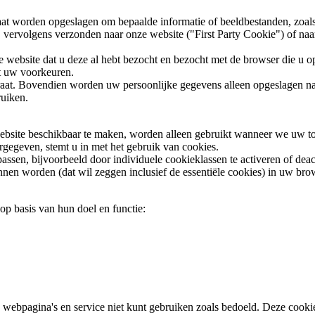
at worden opgeslagen om bepaalde informatie of beeldbestanden, zoals p
n, vervolgens verzonden naar onze website ("First Party Cookie") of n
e website dat u deze al hebt bezocht en bezocht met de browser die u 
t uw voorkeuren.
araat. Bovendien worden uw persoonlijke gegevens alleen opgeslagen na 
ruiken.
 website beschikbaar te maken, worden alleen gebruikt wanneer we uw 
rgegeven, stemt u in met het gebruik van cookies.
ssen, bijvoorbeeld door individuele cookieklassen te activeren of deac
en worden (dat wil zeggen inclusief de essentiële cookies) in uw brows
p basis van hun doel en functie:
 webpagina's en service niet kunt gebruiken zoals bedoeld. Deze cookies