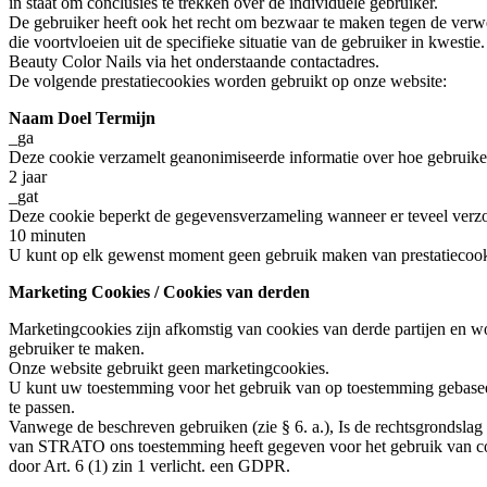
in staat om conclusies te trekken over de individuele gebruiker.
De gebruiker heeft ook het recht om bezwaar te maken tegen de verw
die voortvloeien uit de specifieke situatie van de gebruiker in kwes
Beauty Color Nails via het onderstaande contactadres.
De volgende prestatiecookies worden gebruikt op onze website:
Naam Doel Termijn
_ga
Deze cookie verzamelt geanonimiseerde informatie over hoe gebruiker
2 jaar
_gat
Deze cookie beperkt de gegevensverzameling wanneer er teveel ver
10 minuten
U kunt op elk gewenst moment geen gebruik maken van prestatiecooki
Marketing Cookies / Cookies van derden
Marketingcookies zijn afkomstig van cookies van derde partijen en w
gebruiker te maken.
Onze website gebruikt geen marketingcookies.
U kunt uw toestemming voor het gebruik van op toestemming gebasee
te passen.
Vanwege de beschreven gebruiken (zie § 6. a.), Is de rechtsgrondslag
van STRATO ons toestemming heeft gegeven voor het gebruik van cook
door Art. 6 (1) zin 1 verlicht. een GDPR.