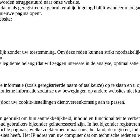
l worden teruggestuurd naar onze website.
at u als geregistreerde gebruiker altijd ingelogd blijft wanneer u toeg
 nieuwe pagina opent.
bsite:
elijk zonder uw toestemming. Om deze reden kunnen strikt noodzakelijk
n.
ns legitieme belang (dat wil zeggen interesse in de analyse, optimalisa
kte informatie (zoals geregistreerde naam of taalkeuze) op te slaan en u
anonieme informatie zodat ze uw bewegingen op andere websites niet k
 door uw cookie-instellingen dienovereenkomstig aan te passen.
 gebruikt om hun aantrekkelijkheid, inhoud en functionaliteit te verbe
 gebruikers bijzonder geïnteresseerd zijn. In het bijzonder registrere
ochte pagina's, welke zoektermen u naar ons, het land, de regio en, in
bsites heeft. Het IP-adres van uw computer dat om technische redenen 