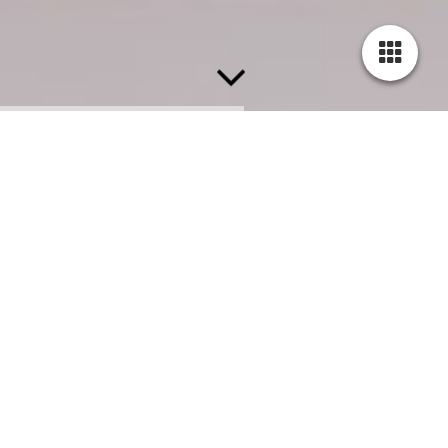
Wie zijn wij?
Beauty Color Nails Nagelstudio is gevestigd in een woonhuis.
De Nagelstudio zit op de tweede verdieping. Er is voldoende en
gratis parkeergelegenheid. Met mijn Nagelstudio aan huis wil ik
u met de sfeervolle inrichting, een kopje koffie en natuurlijk een
gezellig praatje een prettig en comfortabel gevoel bezorgen. En
wat zeker niet onbelangrijk is, laat ik u met een tevreden gevoel
naar huis gaan.
ONZE DIENSTEN!